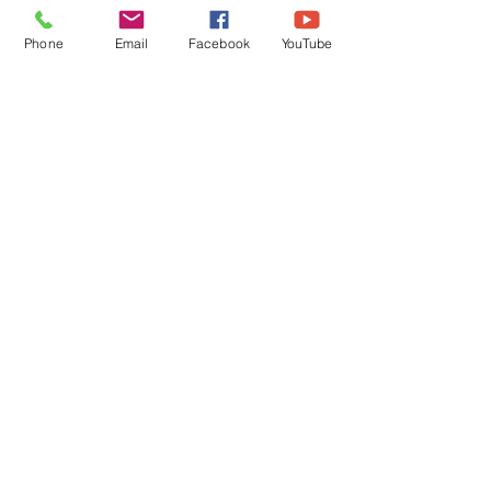
所要時間：３時間（途中休憩含む）
Phone
Email
Facebook
YouTube
​受講料：5,400円（税込）
​ ※ 事前のお振込みをお願いしてお
ります。
マンダラチャート実践塾≪会員
制≫
​マンダラチャートを知らない方も
大歓迎です！
​日常的にマンダラチャートを活用しながら、活
用方法を学ぶ会員制の実践塾です。
​【こんな方におすすめ】
下記に当てはまる方は、ご検討くださ
い。