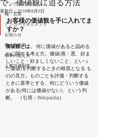
で、価値観に迫る方法
アンガーマネジメント
更新日：
2018年8月5日
極・営業
お客様の価値観を手に入れてま
アンガーマネジメント
すか？
お知らせ
働き方改革
価値観とは、
 何に価値があると認める
かに関する考え方。価値(善・悪、好ま
物事の捉え方
しいこと・好ましくないこと、といっ
人事評価制度
た価値)を判断するときの根底となる も
のの見方。ものごとを評価・判断する
ときに基準とする、何にどういう価値
がある(何には価値がない)、という判
断。  （引用：Wikipedia）