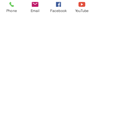
Phone
Email
Facebook
YouTube
コメント
コメントを追加…
お客様が叶えたい未来を
お客様が叶えた
知る問いかけ
知る問いかけ
最新情報をメールでお届けし
ます
お名前とメールアドレスを入
力してください。（今後始め
ます）