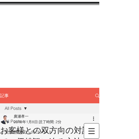
記事
All Posts
廣瀬孝一
All Posts
2018年1月8日
読了時間: 2分
お客様との双方向の対話
受講感想文へのコメント